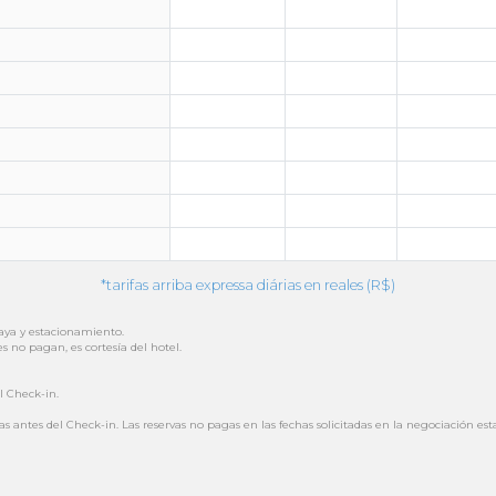
*tarifas arriba expressa diárias en reales (R$)
laya y estacionamiento.
no pagan, es cortesía del hotel.
l Check-in.
ias antes del Check-in. Las reservas no pagas en las fechas solicitadas en la negociación 