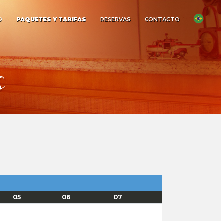
O
PAQUETES Y TARIFAS
RESERVAS
CONTACTO
s
05
06
07