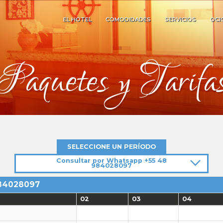
EL HOTEL
COMODIDADES
SERVICIOS
OCI
Paquetes y Tarifa
SELECCIONE UN PERÍODO
Consultar por Whatsapp +55 48
984028097
84028097
02
03
04