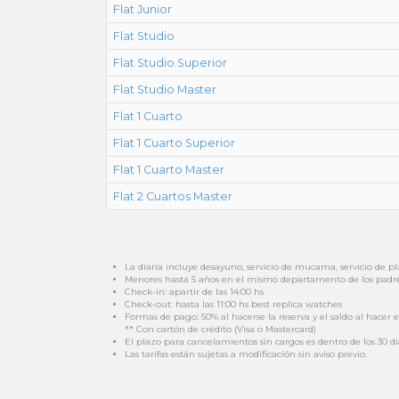
Flat Junior
Flat Studio
Flat Studio Superior
Flat Studio Master
Flat 1 Cuarto
Flat 1 Cuarto Superior
Flat 1 Cuarto Master
Flat 2 Cuartos Master
La diaria incluye desayuno, servicio de mucama, servicio de p
Menores hasta 5 años en el mismo departamento de los padres 
Check-in: apartir de las 14:00 hs
Check-out: hasta las 11:00 hs best replica watches
Formas de pago: 50% al hacerse la reserva y el saldo al hacer e
** Con cartón de crédito (Visa o Mastercard)
El plazo para cancelamientos sin cargos es dentro de los 30 d
Las tarifas están sujetas a modificación sin aviso previo.